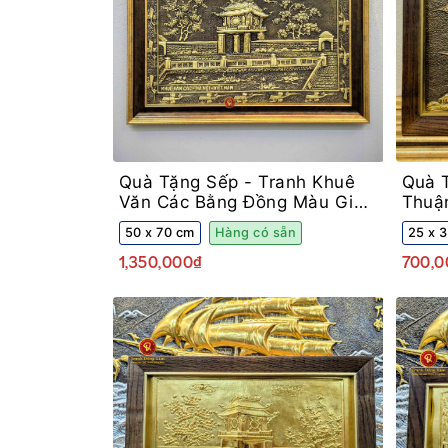
Quà Tặng Sếp -
Tranh Khuê
Quà 
Văn Các Bằng Đồng Màu Giả
Thuậ
Cổ Khung Decor
Khun
50 x 70 cm
Hàng có sẵn
25 x 
1,350,000₫
700,0