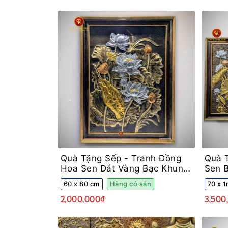
Quà Tặng Sếp -
Tranh Đồng
Quà 
Hoa Sen Dát Vàng Bạc Khung
Sen 
Decor
Khun
60 x 80 cm
Hàng có sẵn
70 x 1
2,000,000₫
3,500