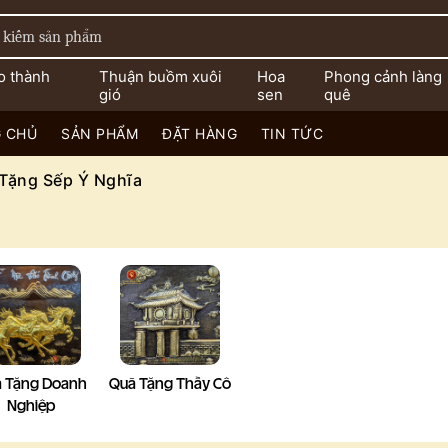
o thành
Thuận buồm xuôi
Hoa
Phong cảnh làng
gió
sen
quê
 CHỦ
SẢN PHẨM
ĐẶT HÀNG
TIN TỨC
Tặng Sếp Ý Nghĩa
 Tặng Doanh
Quà Tặng Thầy Cô
Nghiệp