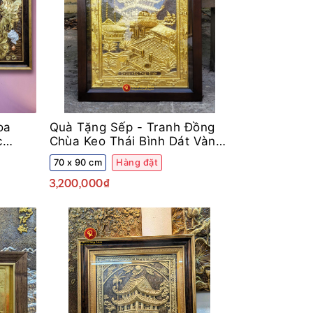
oa
Quà Tặng Sếp -
Tranh Đồng
c
Chùa Keo Thái Bình Dát Vàng
Khung Gỗ Sồi
70 x 90 cm
Hàng đặt
3,200,000₫