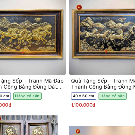
Tặng Sếp -
Tranh Mã Đáo
Quà Tặng Sếp -
Tranh M
h Công Bằng Đồng Dát
Thành Công Bằng Đồng
Cổ Điển Khung Decor
60 cm
Hàng có sẵn
40 x 60 cm
Hàng có sẵn
,000₫
1,100,000₫