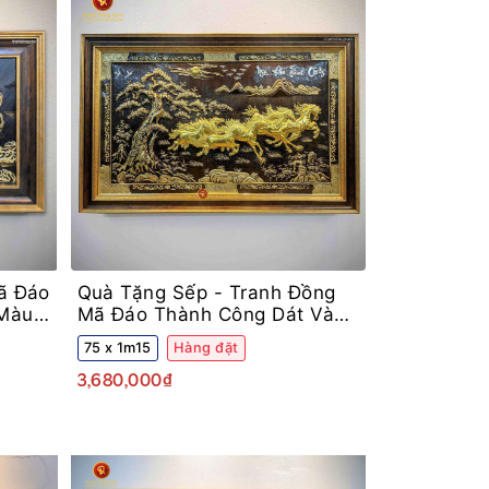
ã Đáo
Quà Tặng Sếp -
Tranh Đồng
 Màu
Mã Đáo Thành Công Dát Vàng
Dát Bạc
75 x 1m15
Hàng đặt
3,680,000₫