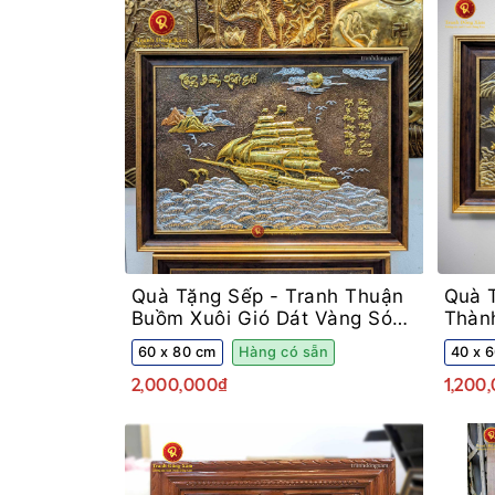
Quà Tặng Sếp -
Tranh Thuận
Quà 
Buồm Xuôi Gió Dát Vàng Sóng
Thàn
Bạc
Vàng
60 x 80 cm
Hàng có sẵn
40 x 
2,000,000₫
1,200