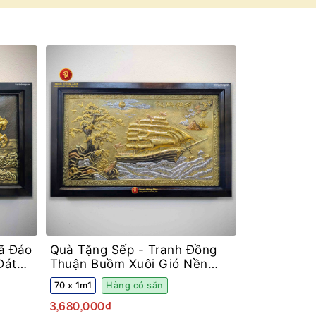
ã Đáo
Quà Tặng Sếp -
Tranh Đồng
Dát
Thuận Buồm Xuôi Gió Nền
Sáng Dát Tam Khí Khung Sồi
70 x 1m1
Hàng có sẵn
3,680,000₫