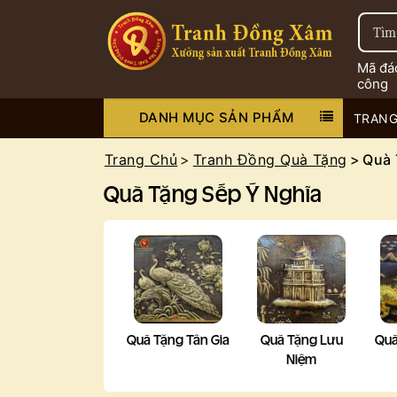
Mã đá
công
DANH MỤC SẢN PHẨM
TRANG
Trang Chủ
Tranh Đồng Quà Tặng
Quà 
Quà Tặng Sếp Ý Nghĩa
Quà Tặng Tân Gia
Quà Tặng Lưu
Quà
Niệm