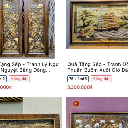
Tặng Sếp -
Tranh Lý Ngư
Quà Tặng Sếp -
Tranh Đ
 Nguyệt Bằng Đồng
Thuận Buồm Xuôi Gió Dá
g Gỗ Sồi
Tam Khí Khung Decor
1m2
Hàng đặt
75 x 1m15
Hàng đặt
,000₫
3,300,000₫