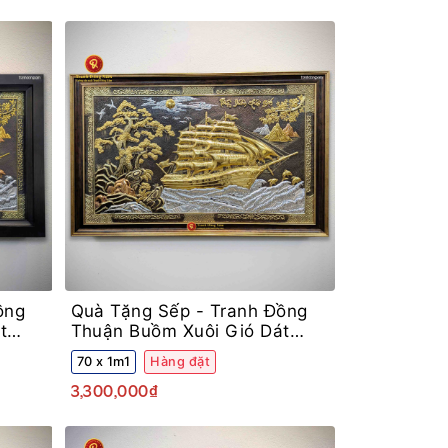
ồng
Quà Tặng Sếp -
Tranh Đồng
t
Thuận Buồm Xuôi Gió Dát
Vàng Bạc Khung Decor
70 x 1m1
Hàng đặt
3,300,000₫