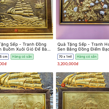
Tặng Sếp -
Tranh Đồng
Quà Tặng Sếp -
Tranh H
n Buồm Xuôi Gió Để Bàn
Sen Bằng Đồng Điểm Bạ
g Gỗ Sồi
Khung Decor
35 cm
Hàng có sẵn
70 x 1m1
Hàng có sẵn
00₫
3,200,000₫