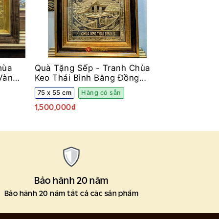
hùa
Quà Tặng Sếp -
Tranh Chùa
Vàng
Keo Thái Bình Bằng Đồng
Khung Decor
75 x 55 cm
Hàng có sẵn
1,500,000₫
Bảo hành 20 năm
Bảo hành 20 năm tất cả các sản phẩm