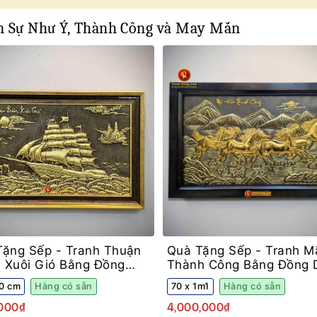
ạn Sự Như Ý, Thành Công và May Mắn
Tặng Sếp -
Tranh Thuận
Quà Tặng Sếp -
Tranh M
 Xuôi Gió Bằng Đồng
Thành Công Bằng Đồng 
Giả Cổ Khung Decor
Vàng Khung Gỗ Sồi
70 cm
Hàng có sẵn
70 x 1m1
Hàng có sẵn
,000₫
4,000,000₫