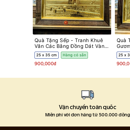
Quà Tặng Sếp -
Tranh Khuê
Quà 
Văn Các Bằng Đồng Dát Vàng
Gươm
Khung Gỗ Sồi Để Bàn
Khun
25 x 35 cm
Hàng có sẵn
25 x 
900,000₫
900,
Vận chuyển toàn quốc
Miễn phí với đơn hàng từ 500.000 đồn