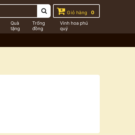
0
Giỏ hàng
Quà
Trống
Vinh hoa phú
tặng
đồng
quý