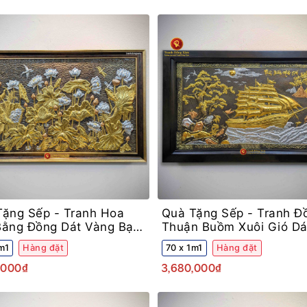
Tặng Sếp -
Tranh Hoa
Quà Tặng Sếp -
Tranh Đ
Bằng Đồng Dát Vàng Bạc
Thuận Buồm Xuôi Gió Dá
g Decor
Vàng Bạc Khung Gỗ Sồi
m1
Hàng đặt
70 x 1m1
Hàng đặt
,000₫
3,680,000₫