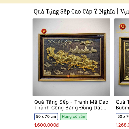
Quà Tặng Sếp Cao Cấp Ý Nghĩa | V
Quà Tặng Sếp -
Tranh Mã Đáo
Quà 
Thành Công Bằng Đồng Dát
Buồm
Vàng Khung Decor
Màu 
50 x 70 cm
Hàng có sẵn
50 x 
1,600,000₫
1,268