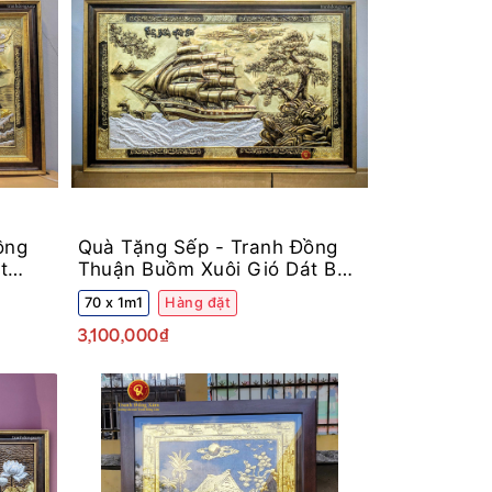
ồng
Quà Tặng Sếp -
Tranh Đồng
t
Thuận Buồm Xuôi Gió Dát Bạc
Khung Decor
70 x 1m1
Hàng đặt
3,100,000₫