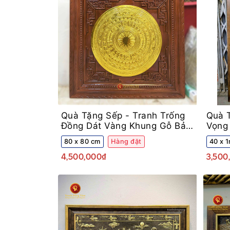
Quà Tặng Sếp -
Tranh Trống
Quà 
Đồng Dát Vàng Khung Gỗ Bản
Vọng
80cm
Khun
80 x 80 cm
Hàng đặt
40 x 
4,500,000₫
3,500