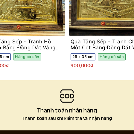
Tặng Sếp -
Tranh Hồ
Quà Tặng Sếp -
Tranh C
 Bằng Đồng Dát Vàng
Một Cột Bằng Đồng Dát 
g Gỗ Sồi Để Bàn
Khung Gỗ Sồi Để Bàn
35 cm
Hàng có sẵn
25 x 35 cm
Hàng có sẵn
000₫
900,000₫
Thanh toán nhận hàng
g
Thanh toán sau khi kiểm tra và nhận hàng