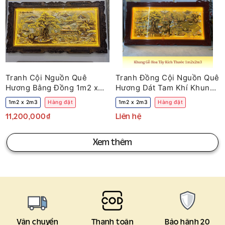
Tranh Cội Nguồn Quê
Tranh Đồng Cội Nguồn Quê
Hương Bằng Đồng 1m2 x
Hương Dát Tam Khí Khung
2m3
Gỗ 1m2x2m3
1m2 x 2m3
Hàng đặt
1m2 x 2m3
Hàng đặt
11,200,000₫
Liên hệ
Xem thêm
Vận chuyển
Thanh toán
Bảo hành 20