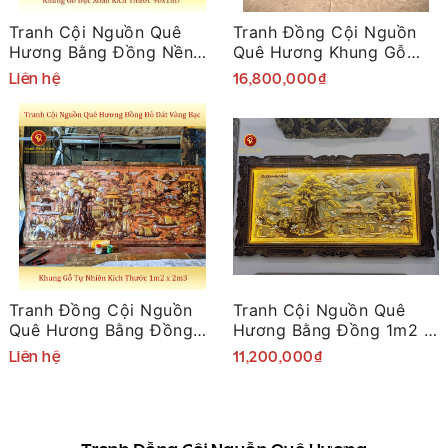
Tranh Cội Nguồn Quê
Tranh Đồng Cội Nguồn
Hương Bằng Đồng Nền
Quê Hương Khung Gỗ
Xước Khung Gỗ 90x1m7
Hương
Liên hệ
16,800,000₫
Tranh Đồng Cội Nguồn
Tranh Cội Nguồn Quê
Quê Hương Bằng Đồng
Hương Bằng Đồng 1m2 x
Đỏ Dát Vàng Bạc
2m3
Liên hệ
11,200,000₫