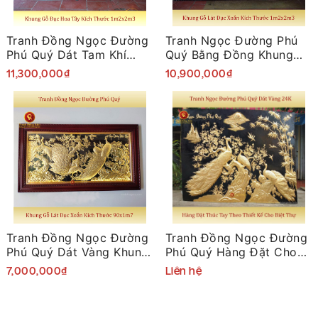
Tranh Đồng Ngọc Đường
Tranh Ngọc Đường Phú
Phú Quý Dát Tam Khí
Quý Bằng Đồng Khung
Khung Gỗ 1m2 x 2m3
Gỗ 1m2 x 2m3
11,300,000₫
10,900,000₫
Tranh Đồng Ngọc Đường
Tranh Đồng Ngọc Đường
Phú Quý Dát Vàng Khung
Phú Quý Hàng Đặt Cho
Gỗ 90 x 1m7
Biệt Thự
7,000,000₫
Liên hệ