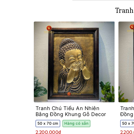
Tranh
Tranh Chú Tiểu An Nhiên
Tran
Bằng Đồng Khung Gỗ Decor
Đồng
50 x 70 cm
Hàng có sẵn
50 x 
2,200,000₫
2,200