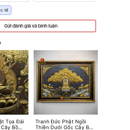
c tế
Gửi đánh giá và bình luận
ý
ật Tọa Đài
Tranh Đức Phật Ngồi
 Cây Bồ
Thiền Dưới Gốc Cây Bồ