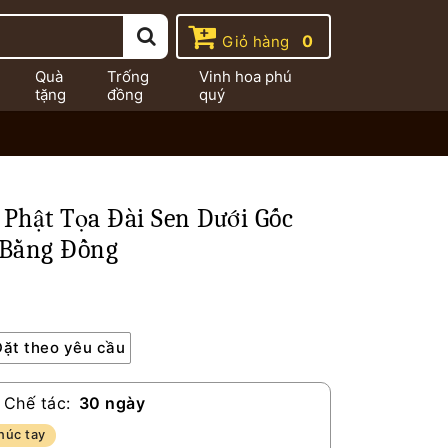
0
Giỏ hàng
Quà
Trống
Vinh hoa phú
tặng
đồng
quý
Phật Tọa Đài Sen Dưới Gốc
 Bằng Đồng
Đặt theo yêu cầu
 Chế tác:
30 ngày
húc tay