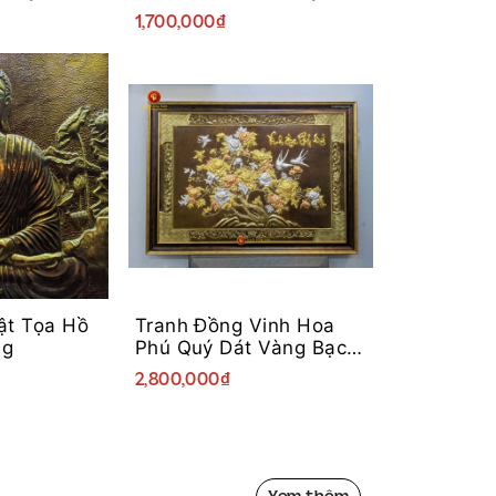
g
Đề Bằng Đồng
1,700,000₫
ật Tọa Hồ
Tranh Đồng Vinh Hoa
ng
Phú Quý Dát Vàng Bạc
Khung Hiện Đại
2,800,000₫