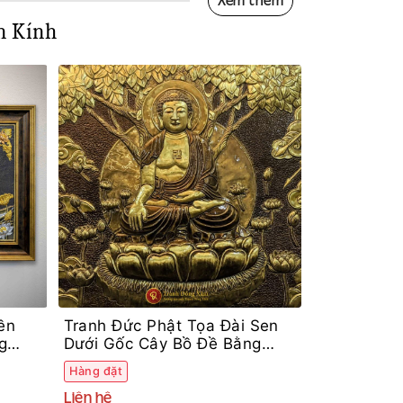
Xem thêm
n Kính
ền
Tranh Đức Phật Tọa Đài Sen
g
Dưới Gốc Cây Bồ Đề Bằng
Đồng
Hàng đặt
Liên hệ