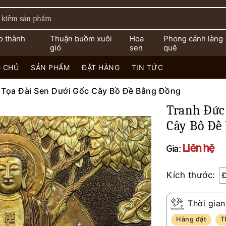
o thành
Thuận buồm xuôi
Hoa
Phong cảnh làng
gió
sen
quê
 CHỦ
SẢN PHẨM
ĐẶT HÀNG
TIN TỨC
 Tọa Đài Sen Dưới Gốc Cây Bồ Đề Bằng Đồng
Tranh Đức 
Cây Bồ Đề
Liên hệ
Giá:
Kích thước:
Thời gian
Hàng đặt
T