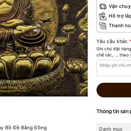
Vận chuy
Hỗ trợ lắ
Thanh to
Yêu cầu khác
Ghi chú đặt hàng
chế tác, ... the
Thông tin sản
ây Bồ Đề Bằng Đồng
Danh mục