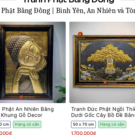
 Phật Bằng Đồng | Bình Yên, An Nhiên và Tô
h Phật An Nhiên Bằng
Tranh Đức Phật Ngồi Thi
 Khung Gỗ Decor
Dưới Gốc Cây Bồ Đề Bằn
Đồng
70 cm
Hàng có sẵn
50 x 70 cm
Hàng có sẵn
,000₫
1,700,000₫