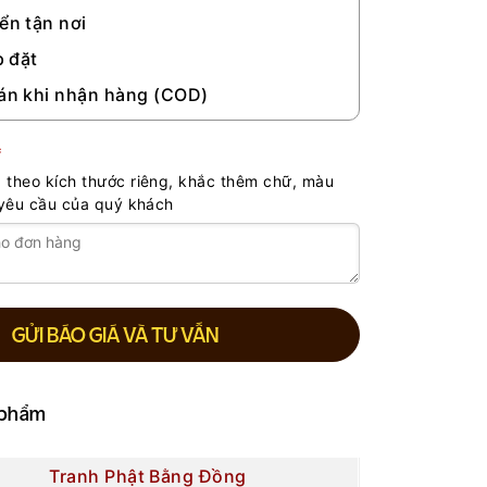
ển tận nơi
p đặt
án khi nhận hàng (COD)
*
 theo kích thước riêng, khắc thêm chữ, màu
o yêu cầu của quý khách
GỬI BÁO GIÁ VÀ TƯ VẤN
 phẩm
Tranh Phật Bằng Đồng